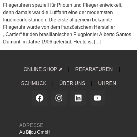
Fliegeruhren speziell für Piloten und Flieger entwickelt,
denn damals war die Luftfahrt eine der modernsten
Ingenieurleistungen. Die erste allgemein bekannte
Fliegeruhr wurde von dem französischem Hersteller
,,Cartier“ für den brasilianischen Flugpionier Alberto Santos
Dumont im Jahre 1906 gefertigt. Heute ist […]
ONLINE SHOP ⬈
REPARATUREN
SCHMUCK
ÜBER UNS
UHREN
ADRESSE
Au Bijou GmbH