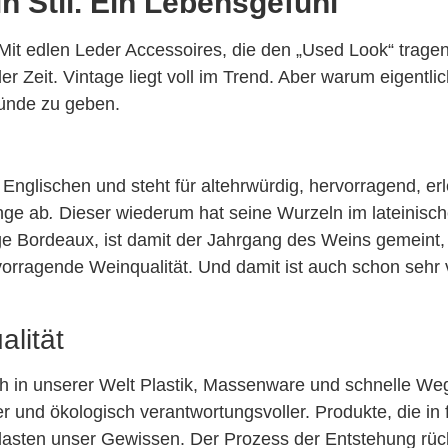
in Stil. Ein Lebensgefühl
int. Mit edlen Leder Accessoires, die den „Used Look“ tr
 der Zeit. Vintage liegt voll im Trend. Aber warum eigent
ründe zu geben.
glischen und steht für altehrwürdig, hervorragend, erle
nge ab
.
Dieser wiederum hat seine Wurzeln im lateinisc
e Bordeaux, ist damit der Jahrgang des Weins gemeint, ei
orragende Weinqualität. Und damit ist auch schon sehr v
alität
ch in unserer Welt Plastik, Massenware und schnelle W
und ökologisch verantwortungsvoller. Produkte, die in 
asten unser Gewissen. Der Prozess der Entstehung rück