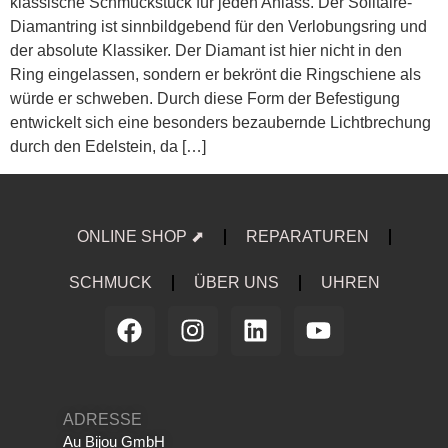
klassische Schmuckstück für jeden Anlass. Der Solitaire-
Diamantring ist sinnbildgebend für den Verlobungsring und
der absolute Klassiker. Der Diamant ist hier nicht in den
Ring eingelassen, sondern er bekrönt die Ringschiene als
würde er schweben. Durch diese Form der Befestigung
entwickelt sich eine besonders bezaubernde Lichtbrechung
durch den Edelstein, da […]
ONLINE SHOP ⬈
REPARATUREN
SCHMUCK
ÜBER UNS
UHREN
ADRESSE
Au Bijou GmbH