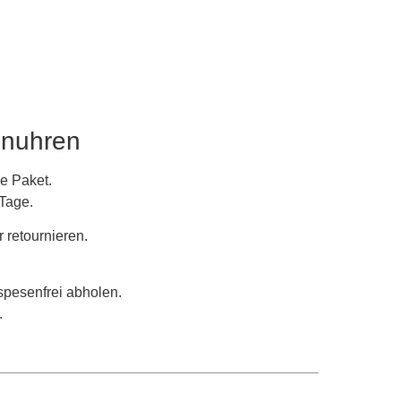
nuhren
e Paket.
 Tage.
r retournieren.
 spesenfrei abholen.
.