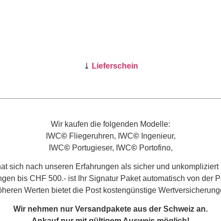
⤓
Lieferschein
Wir kaufen die folgenden Modelle:
IWC
©
Fliegeruhren, IWC
©
Ingenieur,
IWC
©
Portugieser, IWC
©
Portofino,
t sich nach unseren Erfahrungen als sicher und unkompliziert 
en bis CHF 500.- ist Ihr Signatur Paket automatisch von der Po
öheren Werten bietet die Post kostengünstige Wertversicherung
Wir nehmen nur Versandpakete aus der Schweiz an.
Ankauf nur mit gültigem Ausweis möglich!