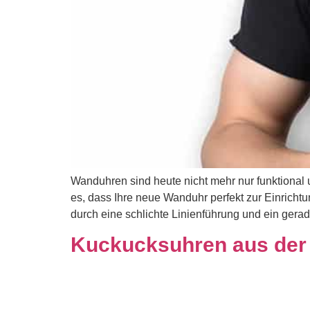
Wanduhren sind heute nicht mehr nur funktional 
es, dass Ihre neue Wanduhr perfekt zur Einri
durch eine schlichte Linienführung und ein ger
Kuckucksuhren aus der