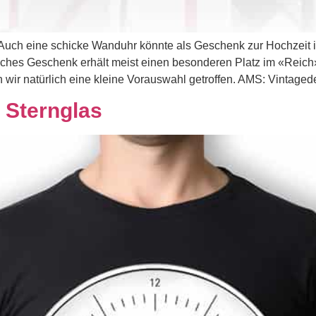
uch eine schicke Wanduhr könnte als Geschenk zur Hochzeit 
ches Geschenk erhält meist einen besonderen Platz im «Reich
r natürlich eine kleine Vorauswahl getroffen. AMS: Vintaged
 Sternglas