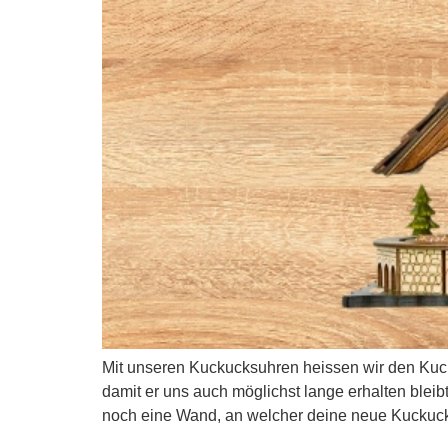
Mit unseren Kuckucksuhren heissen wir den Kuc
damit er uns auch möglichst lange erhalten bleib
noch eine Wand, an welcher deine neue Kuckuck