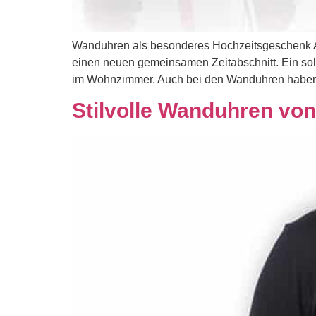
Wanduhren als besonderes Hochzeitsgeschenk A
einen neuen gemeinsamen Zeitabschnitt. Ein sol
im Wohnzimmer. Auch bei den Wanduhren haben wi
Stilvolle Wanduhren von