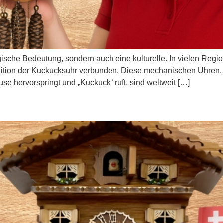
ogische Bedeutung, sondern auch eine kulturelle. In vielen Reg
dition der Kuckucksuhr verbunden. Diese mechanischen Uhren, 
e hervorspringt und „Kuckuck“ ruft, sind weltweit […]