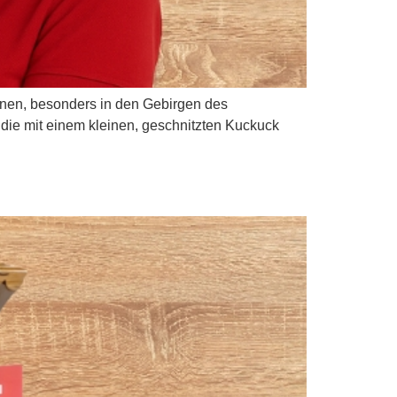
ionen, besonders in den Gebirgen des
die mit einem kleinen, geschnitzten Kuckuck