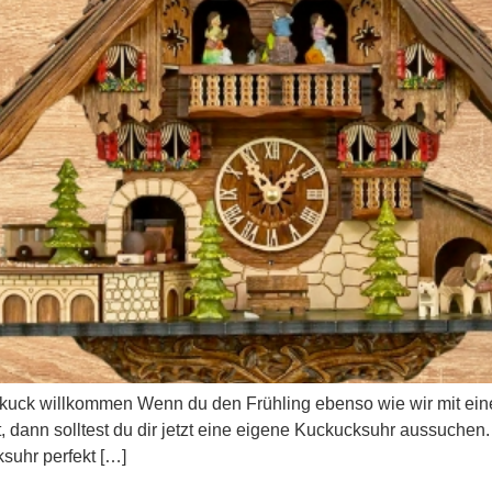
kuck willkommen Wenn du den Frühling ebenso wie wir mit ein
t, dann solltest du dir jetzt eine eigene Kuckucksuhr aussuchen
suhr perfekt […]