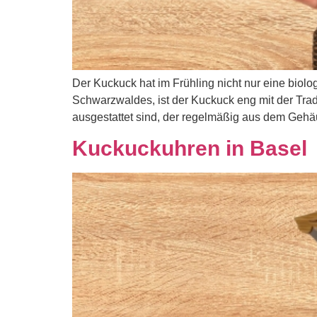
Der Kuckuck hat im Frühling nicht nur eine biol
Schwarzwaldes, ist der Kuckuck eng mit der Tra
ausgestattet sind, der regelmäßig aus dem Gehäus
Kuckuckuhren in Basel