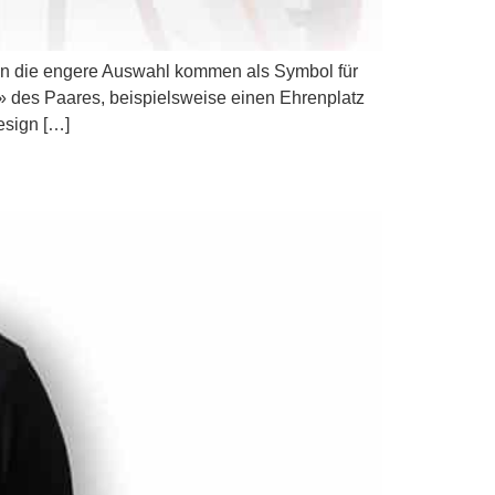
in die engere Auswahl kommen als Symbol für
» des Paares, beispielsweise einen Ehrenplatz
esign […]