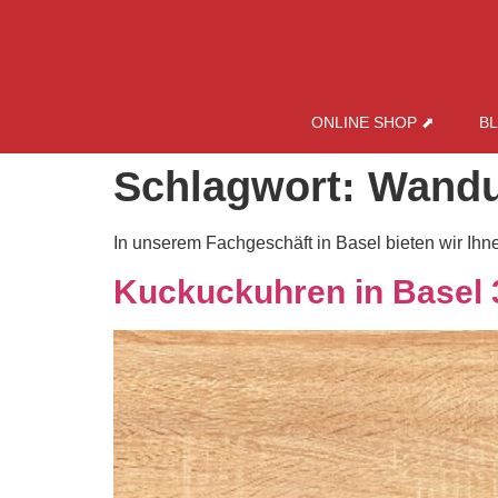
ONLINE SHOP ⬈
B
Schlagwort:
Wandu
In unserem Fachgeschäft in Basel bieten wir Ihn
Kuckuckuhren in Basel 