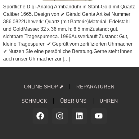
Sportliche Digi-Analog Armbanduhr in Stahl-Gold mit Quartz
Caliber 1665. Design von ⬈ Gérald Genta Artikel Nummer
386.0822Uhrwerk: Quartz (mit Batterie)Material: Edelstahl
und GoldMasse: 32 x 36 mm, h: 6.5 mmZustand: gut,
sichtbare Tragespurenca. 1996Ausverkauft Zustand: Gut,
kleine Tragespuren ✔ Geprüft vom zertifizierten Uhrmacher
✔ Nutzen Sie eine persönliche Beratung.Gerne steht ihnen
auch unser Uhrmacher zur […]
ONLINE SHOP ⬈
REPARATUREN
SCHMUCK
ÜBER UNS
UHREN