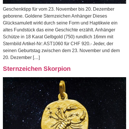
Geschenktipp für vom 23. November bis 20. Dezember
geborene. Goldene Sternzeichen Anhänger Dieses
Glücksamulett wirkt durch seine Form und Haptikwie ein
altes Fundstück das eine Geschichte erzählt. Anhänger
Schütze in 18 Karat Gelbgold (750) rundlich 16mm mit
Sternbild Artikel-Nr: AST1060 für CHF 920.- Jeder, der
seinen Geburtstag zwischen dem 23. November und dem
20. Dezember […]
Sternzeichen Skorpion