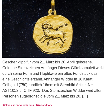
Geschenktipp für vom 21. März bis 20. April geborene.
Goldene Sternzeichen Anhänger Dieses Glücksamulett wirkt
durch seine Form und Haptikwie ein altes Fundstück das
eine Geschichte erzählt. Anhänger Widder in 18 Karat
Gelbgold (750) rundlich 16mm mit Sternbild Artikel-Nr:
AST1052für CHF 920.- Das Sternzeichen Widder wird allen
Personen zugeordnet, die vom 21. März bis 20. […]
Sternzeichen Fische