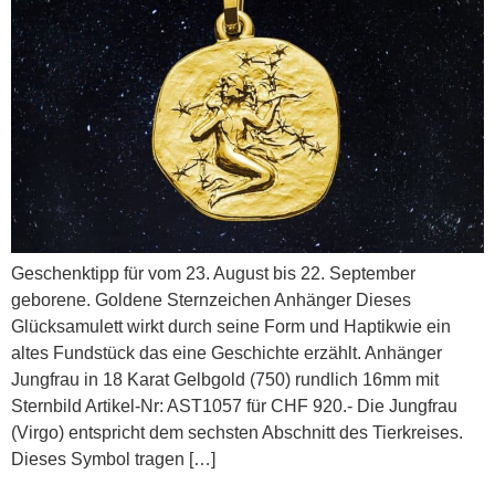
Geschenktipp für vom 23. August bis 22. September
geborene. Goldene Sternzeichen Anhänger Dieses
Glücksamulett wirkt durch seine Form und Haptikwie ein
altes Fundstück das eine Geschichte erzählt. Anhänger
Jungfrau in 18 Karat Gelbgold (750) rundlich 16mm mit
Sternbild Artikel-Nr: AST1057 für CHF 920.- Die Jungfrau
(Virgo) entspricht dem sechsten Abschnitt des Tierkreises.
Dieses Symbol tragen […]