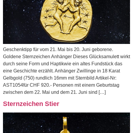
Geschenktipp für vom 21. Mai bis 20. Juni geborene.
Goldene Sternzeichen Anhänger Dieses Glücksamulett wirkt
durch seine Form und Haptikwie ein altes Fundstück das
eine Geschichte erzählt. Anhänger Zwillinge in 18 Karat
Gelbgold (750) rundlich 16mm mit Sternbild Artikel-Nr:
AST1054für CHF 920.- Personen mit einem Geburtstag
zwischen dem 22. Mai und dem 21. Juni sind […]
Sternzeichen Stier