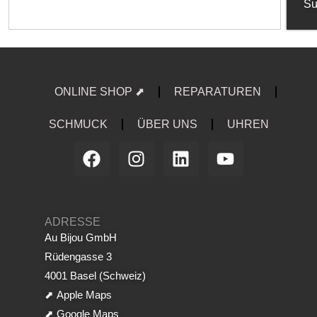
Su
ONLINE SHOP ⬈
REPARATUREN
SCHMUCK
ÜBER UNS
UHREN
ADRESSE
Au Bijou GmbH
Rüdengasse 3
4001 Basel (Schweiz)
⬈
Apple Maps
⬈
Google Maps