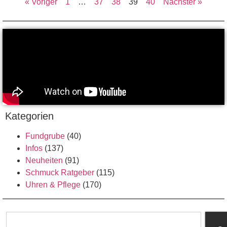
« Voriger
1
…
37
38
39
40
Nächster »
Kategorien
Fundgrube
(40)
Infos
(137)
Neuheiten
(91)
Schmuck Ratgeber
(115)
Uhren & Pflege
(170)