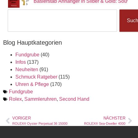
Baslerstab Anhänger in Silber & Gold: Souvenir
Suc
Blog Hauptkategorien
Fundgrube
(40)
Infos
(137)
Neuheiten
(91)
Schmuck Ratgeber
(115)
Uhren & Pflege
(170)
Fundgrube
Rolex
,
Sammleruhren
,
Second Hand
VORIGER
NÄCHSTER
ROLEX® Oyster Perpetual 36 15000
ROLEX® Sea-Dweller 4000