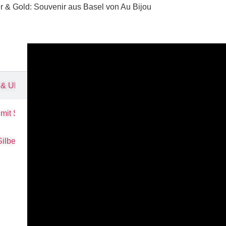
r & Gold: Souvenir aus Basel von Au Bijou
 & Uhrmacher mit Tradition seit 1656
 mit Studex® bei Au Bijou
ilber & Gold: Souvenir aus Basel von Au Bijou