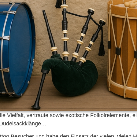
lle Vielfalt, vertraute sowie exotische Folkolrelemente, 
e Dudelsackklänge…
Tattoo Besucher und habe den Einsatz der vielen, vielen