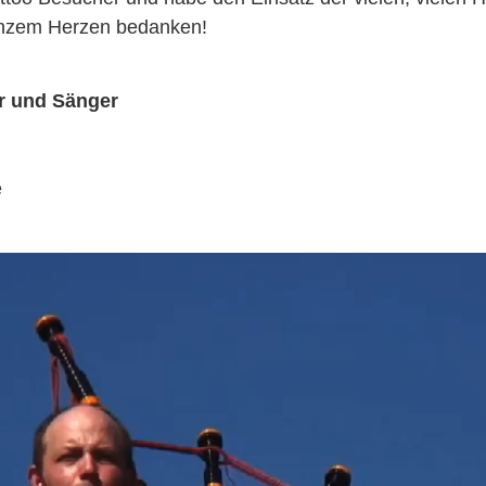
anzem Herzen bedanken!
er und Sänger
e