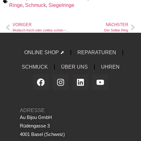
Ringe
,
Schmuck
,
Siegelringe
VORIGER
NÄCHSTER
Modisch frech oder zeitlos schön – Wie sollen sie gestaltet sein, die ZENO-WATCH BASEL Damenuhren?
Der Solitär Ring
ONLINE SHOP ⬈
REPARATUREN
SCHMUCK
ÜBER UNS
UHREN
ADRESSE
Au Bijou GmbH
Rüdengasse 3
4001 Basel (Schweiz)