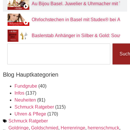
Au Bijou Basel. Juwelier & Uhrmacher mit Tradit
Ohrlochstechen in Basel mit Studex® bei Au Bi
Baslerstab Anhänger in Silber & Gold: Souvenir
Suc
Blog Hauptkategorien
Fundgrube
(40)
Infos
(137)
Neuheiten
(91)
Schmuck Ratgeber
(115)
Uhren & Pflege
(170)
Schmuck Ratgeber
Goldringe
,
Goldschmied
,
Herrenringe
,
herrenschmuck
,